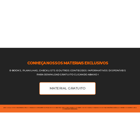
CONHEÇA NOSSOS MATERIAIS EXCLUSIVOS
E-BOOKS, PLANILHAS, CHECKLISTS E OUTROS CONTEÚDOS INFORMATIVOS DISPONÍVEIS
PARA DOWNLOAD GRATUITO CLICANDO ABAIXO ⭣
MATERIAL GRATUITO
AVISO LEGAL: SOMOS UMA EMPRESA JÚNIOR OPERADA POR ESTUDANTES DA UFSCAR DE SOROCABA E NÃO TEMOS FINS LUCRATIVOS; PORTANTO, NOSSOS SERVIÇOS VISAM PROPORCIONAR EXPERIÊNCIA PRÁTICA AOS MEMBROS E DESENVOLVER A
COMUNIDADE EMPRESARIAL.