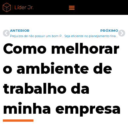
Ir
liderjr.com
para
o
conteúdo
ANTERIOR
PRÓXIMO
Anterior
Pr
Prejuízos de não possuir um bom Plano de Negócios em um investimento
Seja eficiente no planejamento financeiro da sua empresa
Como melhorar
o ambiente de
trabalho da
minha empresa