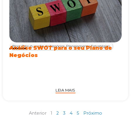
Blog
,
Estruturação de Negócios
,
Planejamento Estratégico
Análise SWOT para o seu Plano de
Negócios
LEIA MAIS
Anterior
1
2
3
4
5
Próximo