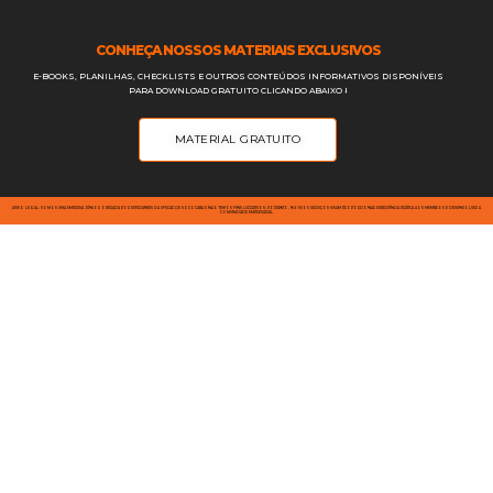
CONHEÇA NOSSOS MATERIAIS EXCLUSIVOS
E-BOOKS, PLANILHAS, CHECKLISTS E OUTROS CONTEÚDOS INFORMATIVOS DISPONÍVEIS
PARA DOWNLOAD GRATUITO CLICANDO ABAIXO ⭣
MATERIAL GRATUITO
AVISO LEGAL: SOMOS UMA EMPRESA JÚNIOR OPERADA POR ESTUDANTES DA UFSCAR DE SOROCABA E NÃO TEMOS FINS LUCRATIVOS; PORTANTO, NOSSOS SERVIÇOS VISAM PROPORCIONAR EXPERIÊNCIA PRÁTICA AOS MEMBROS E DESENVOLVER A
COMUNIDADE EMPRESARIAL.