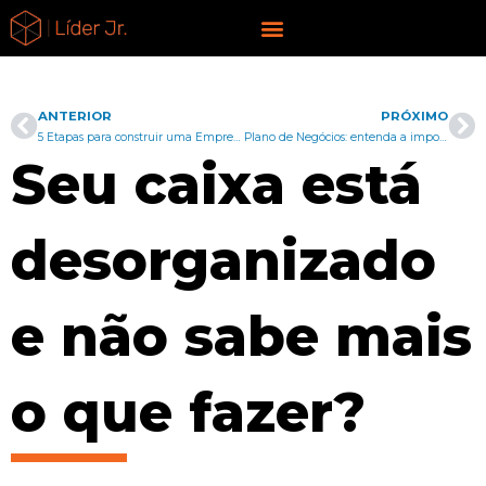
Ir
liderjr.com
para
o
conteúdo
ANTERIOR
PRÓXIMO
Anterior
Pr
5 Etapas para construir uma Empresa Estratégica
Plano de Negócios: entenda a importância para sua empresa
Seu caixa está
desorganizado
e não sabe mais
o que fazer?