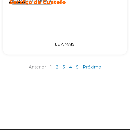
Blog
,
Gestão Financeira
Serviço de Custeio
LEIA MAIS
Anterior
1
2
3
4
5
Próximo