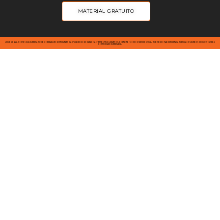
MATERIAL GRATUITO
AVISO LEGAL: SOMOS UMA EMPRESA JÚNIOR OPERADA POR ESTUDANTES DA UFSCAR DE SOROCABA E NÃO TEMOS FINS LUCRATIVOS; PORTANTO, NOSSOS SERVIÇOS VISAM PROPORCIONAR EXPERIÊNCIA PRÁTICA AOS MEMBROS E DESENVOLVER A
COMUNIDADE EMPRESARIAL.