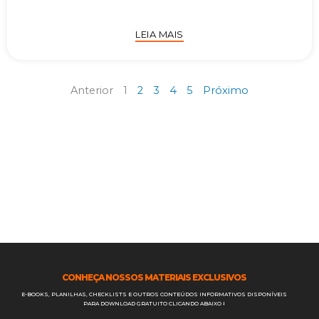
LEIA MAIS
Anterior
1
2
3
4
5
Próximo
CONHEÇA NOSSOS MATERIAIS EXCLUSIVOS
E-BOOKS, PLANILHAS, CHECKLISTS E OUTROS CONTEÚDOS INFORMATIVOS DISPONÍVEIS
PARA DOWNLOAD GRATUITO CLICANDO ABAIXO ⭣