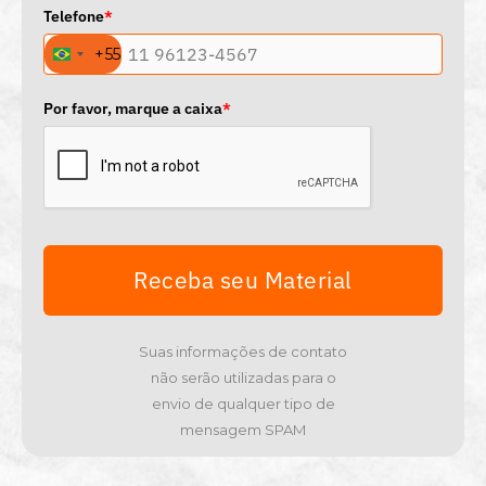
Telefone
*
+55
B
r
a
Por favor, marque a caixa
*
z
i
l
+
5
5
Receba seu Material
Suas informações de contato
não serão utilizadas para o
envio de qualquer tipo de
mensagem SPAM