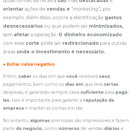
quais fontes de receita
são
mais
destacadas
e
orientar
ações de
vendas e
“marketing”
,
por
exemplo. Além disso, ocorre a identificação
gastos
desnecessários
ou que podem ser
minimizados,
sem
afetar
a operação.
O dinheiro economizado
com esse
corte
pode ser
redirecionado
para outras
áreas
onde o investimento é necessário.
● Evitar caixa negativo
Enfim,
saber
os dias em que
você
receberá
seus
pagamentos, bem como os
dias em
que terá
certas
despesas, é garantido sempre caixa
suficiente
para
pagá-
las.
Isso é importante para garantir a
reputação da
empresa
e manter as contas em dia.
No entanto,
algumas
premissas são imprevisíveis e fazem
parte
do negócio,
como
números
de vendas
diários
e