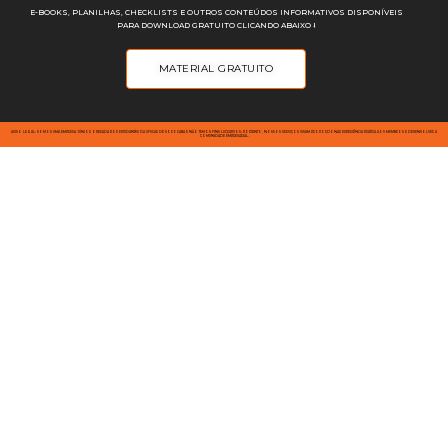
E-BOOKS, PLANILHAS, CHECKLISTS E OUTROS CONTEÚDOS INFORMATIVOS DISPONÍVEIS
PARA DOWNLOAD GRATUITO CLICANDO ABAIXO ⭣
MATERIAL GRATUITO
AVISO LEGAL: SOMOS UMA EMPRESA JÚNIOR OPERADA POR ESTUDANTES DA UFSCAR DE SOROCABA E NÃO TEMOS FINS LUCRATIVOS; PORTANTO, NOSSOS SERVIÇOS VISAM PROPORCIONAR EXPERIÊNCIA PRÁTICA AOS MEMBROS E DESENVOLVER A
COMUNIDADE EMPRESARIAL.