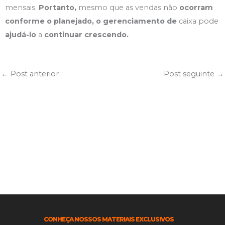
mensais.
Portanto,
mesmo que as vendas não
ocorram
conforme o planejado, o gerenciamento de
caixa pode
ajudá-lo
a
continuar crescendo.
←
Post anterior
Post seguinte
→
CONHEÇA NOSSOS MATERIAIS EXCLUSIVOS