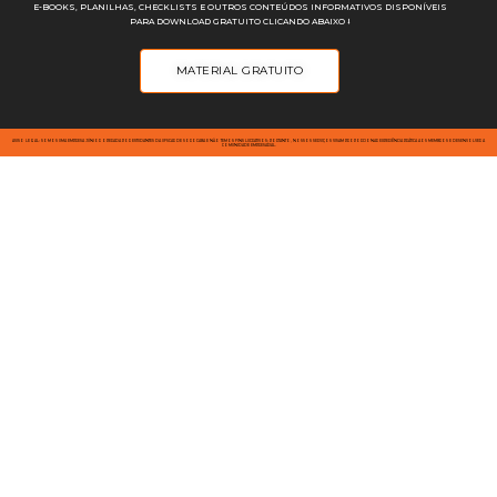
E-BOOKS, PLANILHAS, CHECKLISTS E OUTROS CONTEÚDOS INFORMATIVOS DISPONÍVEIS
PARA DOWNLOAD GRATUITO CLICANDO ABAIXO ⭣
MATERIAL GRATUITO
AVISO LEGAL: SOMOS UMA EMPRESA JÚNIOR OPERADA POR ESTUDANTES DA UFSCAR DE SOROCABA E NÃO TEMOS FINS LUCRATIVOS; PORTANTO, NOSSOS SERVIÇOS VISAM PROPORCIONAR EXPERIÊNCIA PRÁTICA AOS MEMBROS E DESENVOLVER A
COMUNIDADE EMPRESARIAL.