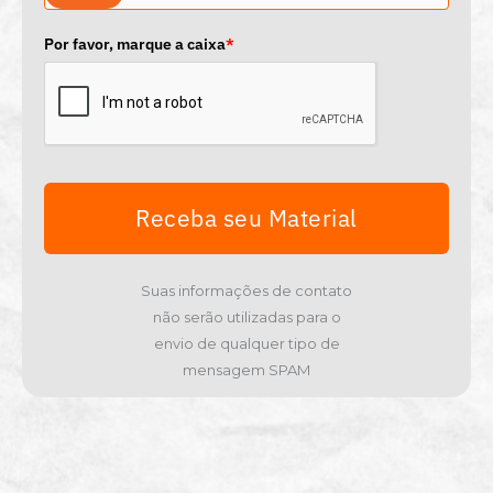
r
a
Por favor, marque a caixa
*
z
i
l
+
5
5
Receba seu Material
Suas informações de contato
não serão utilizadas para o
envio de qualquer tipo de
mensagem SPAM