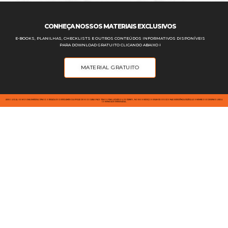
CONHEÇA NOSSOS MATERIAIS EXCLUSIVOS
E-BOOKS, PLANILHAS, CHECKLISTS E OUTROS CONTEÚDOS INFORMATIVOS DISPONÍVEIS
PARA DOWNLOAD GRATUITO CLICANDO ABAIXO ⭣
MATERIAL GRATUITO
AVISO LEGAL: SOMOS UMA EMPRESA JÚNIOR OPERADA POR ESTUDANTES DA UFSCAR DE SOROCABA E NÃO TEMOS FINS LUCRATIVOS; PORTANTO, NOSSOS SERVIÇOS VISAM PROPORCIONAR EXPERIÊNCIA PRÁTICA AOS MEMBROS E DESENVOLVER A
COMUNIDADE EMPRESARIAL.