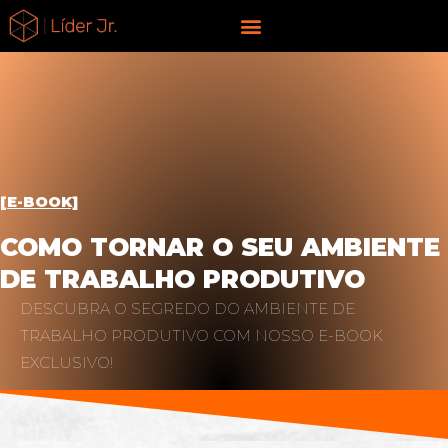
Ir
liderjr.com
para
o
conteúdo
[E-BOOK]
COMO TORNAR O SEU AMBIENTE
DE TRABALHO PRODUTIVO
DESCUBRA O SEGREDO DO AMBIENTE DE
TRABALHO PRODUTIVO COM NOSSO E-BOOK
EXCLUSIVO!