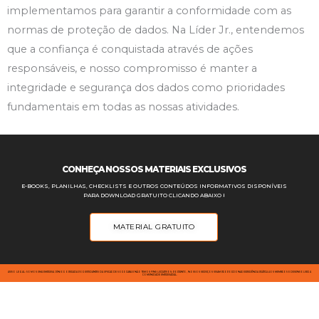
implementamos para garantir a conformidade com as
normas de proteção de dados. Na Líder Jr., entendemos
que a confiança é conquistada através de ações
responsáveis, e nosso compromisso é manter a
integridade e segurança dos dados como prioridades
fundamentais em todas as nossas atividades.
CONHEÇA NOSSOS MATERIAIS EXCLUSIVOS
E-BOOKS, PLANILHAS, CHECKLISTS E OUTROS CONTEÚDOS INFORMATIVOS DISPONÍVEIS
PARA DOWNLOAD GRATUITO CLICANDO ABAIXO ⭣
MATERIAL GRATUITO
AVISO LEGAL: SOMOS UMA EMPRESA JÚNIOR OPERADA POR ESTUDANTES DA UFSCAR DE SOROCABA E NÃO TEMOS FINS LUCRATIVOS; PORTANTO, NOSSOS SERVIÇOS VISAM PROPORCIONAR EXPERIÊNCIA PRÁTICA AOS MEMBROS E DESENVOLVER A
COMUNIDADE EMPRESARIAL.