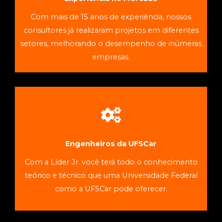
Consultoria Empresarial especializada em
Com mais de 15 anos de experiência, nossos
Conheça a Líder Jr.
consultores já realizaram projetos em diferentes
setores, melhorando o desempenho de inúmeras
empresas.
AGENDE UMA CONVERSA
alavancar negócios
Consultoria Empresarial especializada em
Engenheiros da UFSCar
Conheça a Líder Jr.
Com a Líder Jr. você terá todo o conhecimento
teórico e técnico que uma Universidade Federal
como a UFSCar pode oferecer.