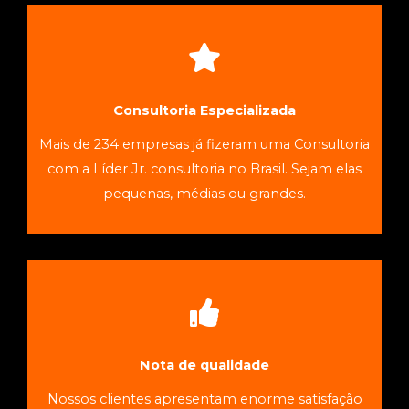
AGENDE UMA CONVERSA
alavancar negócios
Consultoria Empresarial especializada em
Consultoria Especializada
Conheça a Líder Jr.
Mais de 234 empresas já fizeram uma Consultoria
com a Líder Jr. consultoria no Brasil. Sejam elas
pequenas, médias ou grandes.
AGENDE UMA CONVERSA
alavancar negócios
Consultoria Empresarial especializada em
Nota de qualidade
Conheça a Líder Jr.
Nossos clientes apresentam enorme satisfação