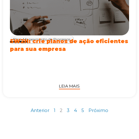
Blog
,
Mapeamento de Processos
5W2H: crie planos de ação eficientes
para sua empresa
LEIA MAIS
Anterior
1
2
3
4
5
Próximo