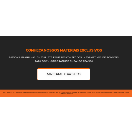
CONHEÇA NOSSOS MATERIAIS EXCLUSIVOS
E-BOOKS, PLANILHAS, CHECKLISTS E OUTROS CONTEÚDOS INFORMATIVOS DISPONÍVEIS
PARA DOWNLOAD GRATUITO CLICANDO ABAIXO ⭣
MATERIAL GRATUITO
AVISO LEGAL: SOMOS UMA EMPRESA JÚNIOR OPERADA POR ESTUDANTES DA UFSCAR DE SOROCABA E NÃO TEMOS FINS LUCRATIVOS; PORTANTO, NOSSOS SERVIÇOS VISAM PROPORCIONAR EXPERIÊNCIA PRÁTICA AOS MEMBROS E DESENVOLVER A
COMUNIDADE EMPRESARIAL.