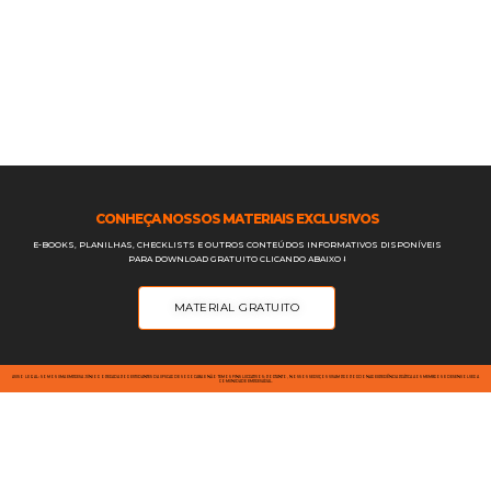
CONHEÇA NOSSOS MATERIAIS EXCLUSIVOS
E-BOOKS, PLANILHAS, CHECKLISTS E OUTROS CONTEÚDOS INFORMATIVOS DISPONÍVEIS
PARA DOWNLOAD GRATUITO CLICANDO ABAIXO ⭣
MATERIAL GRATUITO
AVISO LEGAL: SOMOS UMA EMPRESA JÚNIOR OPERADA POR ESTUDANTES DA UFSCAR DE SOROCABA E NÃO TEMOS FINS LUCRATIVOS; PORTANTO, NOSSOS SERVIÇOS VISAM PROPORCIONAR EXPERIÊNCIA PRÁTICA AOS MEMBROS E DESENVOLVER A
COMUNIDADE EMPRESARIAL.