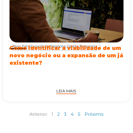
Blog
,
Estruturação de Negócios
,
Gestão Financeira
Como identificar a viabilidade de um
novo negócio ou a expansão de um já
existente?
LEIA MAIS
Anterior
1
2
3
4
5
Próximo