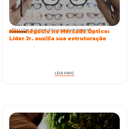
Blog
,
Case de Sucesso
,
Estruturação de Negócios
Novo negócio no Mercado Óptico:
Líder Jr. auxilia sua estruturação
LEIA MAIS