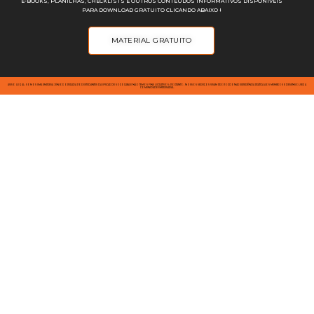
E-BOOKS, PLANILHAS, CHECKLISTS E OUTROS CONTEÚDOS INFORMATIVOS DISPONÍVEIS
PARA DOWNLOAD GRATUITO CLICANDO ABAIXO ⭣
MATERIAL GRATUITO
AVISO LEGAL: SOMOS UMA EMPRESA JÚNIOR OPERADA POR ESTUDANTES DA UFSCAR DE SOROCABA E NÃO TEMOS FINS LUCRATIVOS; PORTANTO, NOSSOS SERVIÇOS VISAM PROPORCIONAR EXPERIÊNCIA PRÁTICA AOS MEMBROS E DESENVOLVER A
COMUNIDADE EMPRESARIAL.