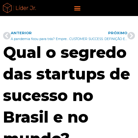
Ir
liderjr.com
para
o
conteúdo
ANTERIOR
PRÓXIMO
Anterior
Pr
A pandemia ficou para trás? Empresa aumenta sua produção e supera a pandemia
CUSTOMER SUCCESS: DEFINIÇÃO E APLICAÇÃO NAS EMPRESAS
Qual o segredo
das startups de
sucesso no
Brasil e no