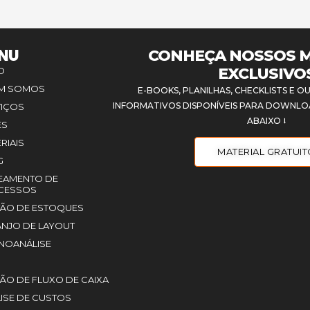
NU
CONHEÇA NOSSOS M
EXCLUSIVO
IO
M SOMOS
E-BOOKS, PLANILHAS, CHECKLISTS E
INFORMATIVOS DISPONÍVEIS PARA DOWNL
VIÇOS
ABAIXO ⭣
ES
RIAIS
MATERIAL GRATUI
G
EAMENTO DE
CESSOS
TÃO DE ESTOQUES
NJO DE LAYOUT
NOANÁLISE
ÃO DE FLUXO DE CAIXA
ISE DE CUSTOS