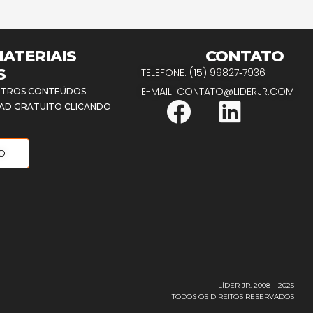
ATERIAIS
CONTATO
S
TELEFONE: (15) 99827‑7936
E-MAIL: CONTATO@LIDERJR.COM
 OUTROS CONTEÚDOS
F
L
OAD GRATUITO CLICANDO
a
i
c
n
TO
e
k
b
e
o
d
o
i
k
n
LÍDER JR. 2008 – 2025
TODOS OS DIREITOS RESERVADOS