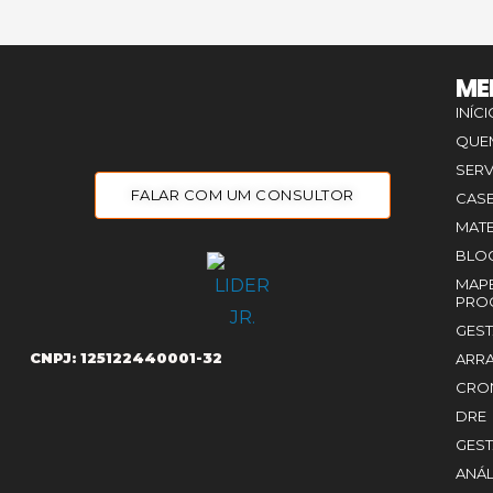
ME
INÍC
QUE
SER
FALAR COM UM CONSULTOR
CAS
MATE
BLO
MAP
PRO
GES
CNPJ: 125122440001-32
ARRA
CRO
DRE
GEST
ANÁL