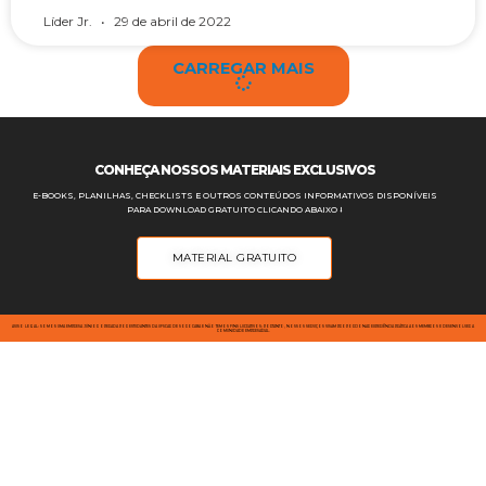
Líder Jr.
29 de abril de 2022
CARREGAR MAIS
CONHEÇA NOSSOS MATERIAIS EXCLUSIVOS
E-BOOKS, PLANILHAS, CHECKLISTS E OUTROS CONTEÚDOS INFORMATIVOS DISPONÍVEIS
PARA DOWNLOAD GRATUITO CLICANDO ABAIXO ⭣
MATERIAL GRATUITO
AVISO LEGAL: SOMOS UMA EMPRESA JÚNIOR OPERADA POR ESTUDANTES DA UFSCAR DE SOROCABA E NÃO TEMOS FINS LUCRATIVOS; PORTANTO, NOSSOS SERVIÇOS VISAM PROPORCIONAR EXPERIÊNCIA PRÁTICA AOS MEMBROS E DESENVOLVER A
COMUNIDADE EMPRESARIAL.