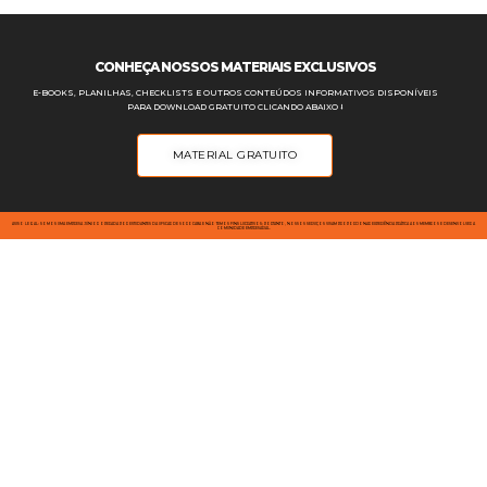
CONHEÇA NOSSOS MATERIAIS EXCLUSIVOS
E-BOOKS, PLANILHAS, CHECKLISTS E OUTROS CONTEÚDOS INFORMATIVOS DISPONÍVEIS
PARA DOWNLOAD GRATUITO CLICANDO ABAIXO ⭣
MATERIAL GRATUITO
AVISO LEGAL: SOMOS UMA EMPRESA JÚNIOR OPERADA POR ESTUDANTES DA UFSCAR DE SOROCABA E NÃO TEMOS FINS LUCRATIVOS; PORTANTO, NOSSOS SERVIÇOS VISAM PROPORCIONAR EXPERIÊNCIA PRÁTICA AOS MEMBROS E DESENVOLVER A
COMUNIDADE EMPRESARIAL.