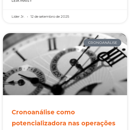
LEIA MAIS »
Líder Jr.
12 de setembro de 2025
CRONOANÁLISE
Cronoanálise como
potencializadora nas operações