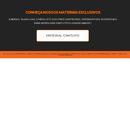
CONHEÇA NOSSOS MATERIAIS EXCLUSIVOS
E-BOOKS, PLANILHAS, CHECKLISTS E OUTROS CONTEÚDOS INFORMATIVOS DISPONÍVEIS
PARA DOWNLOAD GRATUITO CLICANDO ABAIXO ⭣
MATERIAL GRATUITO
AVISO LEGAL: SOMOS UMA EMPRESA JÚNIOR OPERADA POR ESTUDANTES DA UFSCAR DE SOROCABA E NÃO TEMOS FINS LUCRATIVOS; PORTANTO, NOSSOS SERVIÇOS VISAM PROPORCIONAR EXPERIÊNCIA PRÁTICA AOS MEMBROS E DESENVOLVER A
COMUNIDADE EMPRESARIAL.