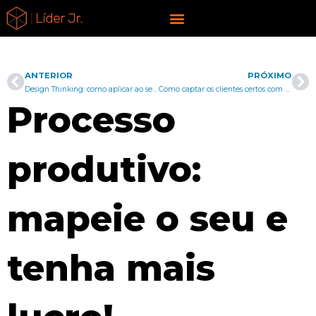
Ir
liderjr.com
para
o
conteúdo
ANTERIOR
PRÓXIMO
Anterior
Pr
Design Thinking: como aplicar ao seu negócio
Como captar os clientes certos com uma análise de mercado?
Processo
produtivo:
mapeie o seu e
tenha mais