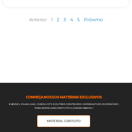
Anterior
1
2
3
4
5
Próximo
CONHEÇA NOSSOS MATERIAIS EXCLUSIVOS
E-BOOKS, PLANILHAS, CHECKLISTS E OUTROS CONTEÚDOS INFORMATIVOS DISPONÍVEIS
PARA DOWNLOAD GRATUITO CLICANDO ABAIXO ⭣
MATERIAL GRATUITO