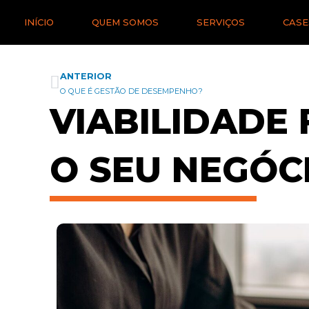
Ir
liderjr.com
INÍCIO
QUEM SOMOS
SERVIÇOS
CASE
para
o
conteúdo
ANTERIOR
Anterior
O QUE É GESTÃO DE DESEMPENHO?
VIABILIDADE
O SEU NEGÓC