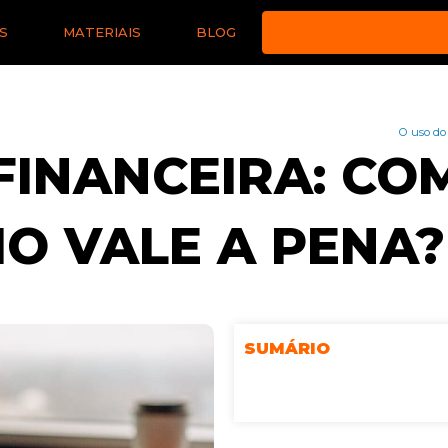
S
MATERIAIS
BLOG
O uso do
 FINANCEIRA: CO
IO VALE A PENA?
SUMÁRIO