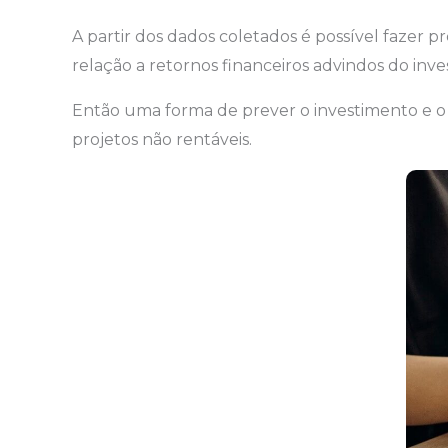
A partir dos dados coletados é possível fazer
relação a retornos financeiros advindos do inve
Então uma forma de prever o investimento e o po
projetos não rentáveis.